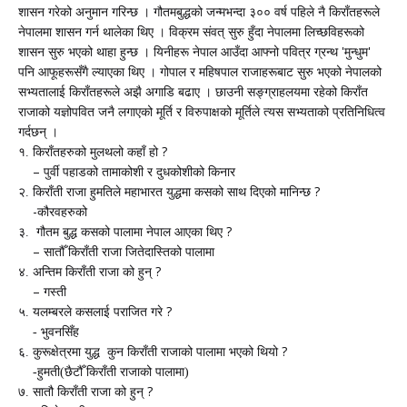
शासन गरेको अनुमान गरिन्छ । गौतमबुद्धको जन्मभन्दा ३०० वर्ष पहिले नै किराँतहरूले
नेपालमा शासन गर्न थालेका थिए । विक्रम संवत् सुरु हुँदा नेपालमा लिच्छविहरूको
'
'
शासन सुरु भएको थाहा हुन्छ ।
यिनी
हरू नेपाल आउँदा आफ्नो पवित्र ग्रन्थ
मुन्धुम
पनि आफूहरूसँगै ल्याएका थिए । गोपाल र महि
ष
पाल राजाहरूबाट सुरु भएको नेपालको
सभ्यतालाई कि
राँ
तहरूले अझै अगाडि बढाए
।
छाउनी सङ्ग्राहलयमा रहेको किराँत
राजाको यज्ञोपवित जनै लगाएको मूर्ति र विरुपाक्षको मूर्तिले त्यस सभ्यताको प्रतिनिधित्व
गर्दछन् ।
?
१. किराँतहरुको मुलथलो कहाँ हो
–
पुर्वी पहाडको तामाकोशी र दुधकोशीको किनार
?
२. किराँती राजा हुमतिले महाभारत युद्धमा कसको साथ दिएको मानिन्छ
-
कौरवहरुको
?
३. गौतम बुद्ध कसको पालामा नेपाल आएका थिए
–
सातौँ किराँती राजा जितेदास्तिको पालामा
?
४. अन्तिम किराँती राजा को हुन्
–
गस्ती
?
५. यलम्बरले कसलाई पराजित गरे
- भुवनसिँह
?
६. कुरूक्षेत्रमा युद्ध कुन किराँती राजाको पालामा भएको थियो
-
हुमती(छैटौँ किराँती राजाको पालामा)
?
७. सातौ किराँती राजा को हुन्