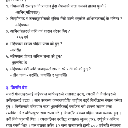
?
१. गोपालवंशी राजाहरू नि:सन्तान हुँदा नेपालको सत्ता कसको हातमा पुग्यो
-
आभिर(महिषपाल)
?
२. सिम्रौनगढ र जनकपुरबीचको भुमिमा भैँसी पाल्ने भएकोले आभिरहरूलाई के भनिन्छ
-
महिषपाल
?
३. आभिरवंशहरुले कति वर्ष शासन गरेका थिए
-
१११ वर्ष
?
४.
महिषपाल वंशका पहिला राजा
को हुन्
-
बरसिंह
?
५.
महिषपाल वंशका अन्तिम राजा
को हुन्
-
भुवनसि
ं
ह
?
६. महिषपाल वंशी कति राजाहरूले शासन गरे र ती को को हुन्
,
- तीन जना - वरसिँह
जयसिँह र भुवनसिँह
३. किराँत वंश
,
जसरी गोपालहरूलाई महिषपाल आ
भि
रहरूले सत्ताबाट हटाए
त्यसरी नै किराँतहरूले
उनीहरूलाई हटाए
। आम कामरूप कामाख्यादेखि पश्
‍चि
म बढ्दै किराँतहरू नेपाल पसेका
हुन् । यिनीहरूले महि
ष
पाल राजा भुवन
सिँ
हलाई पराजित गरी आफ्नो शासन सत्ता
स्थापित गरे र
ब
त्तिसपुस्तासम्म राज्य
गरे ।
किरा
ँ
त वंशका पहिला राजा यलम्बर हुन् ।
(
),
उनी निकै प्रतापी थिए । त्यसपछिका प्रसिद्ध राजाहरू जुलम्
वर
स्थूं
को र अन्तिम
राजा गस्ती थिए । यस वंशका करिब
३
२ जना राजाहरूले झन्डै ८०० वर्षजति नेपालमा