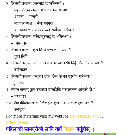
?
४. लिच्छविकालमा कसलाई के भनिन्थ्यो
महासर्वदण्डनायक = प्रधानन्यायाधिश
अमात्य = मन्त्री
महाबलाध्यक्ष = सेना प्रमुख
बलाध्यक्ष = राजदरबारको सर्वोच्च अधिकारी
?
५. लिच्छविकालमा ललितपुरलाई के भनिन्थ्यो
–
युपग्राम
?
६. लिच्छविकालमा कुन लिपि प्रचलमा थियो
–
गुप्‍त लिपि
?
७. लिच्छविकालमा एक जातिले अर्को जातिसँग बिहे गरेमा के लाग्थ्यो
–
वर्णशंकर
?
८. लिच्छविकालमा वस्तुको तौल लिन के को प्रयोग गरिन्थ्यो
-
तुलादण्ड
?
९. नेपाल सम्वत् कुन राजाको पालादेखि प्रचलनमा आएको हो
–
राघवदेव
?
१०. लिच्छविकालीन अभिलेखहरु कुन भाषामा लेखिएका छन्
–
संस्कृत
For more materials visit my youtube
Dev Prasad Pandit
.
Click Here
पहिलाको सामग्रीको लागि यहाँ
क्लिक
गर्नुहोस् ।