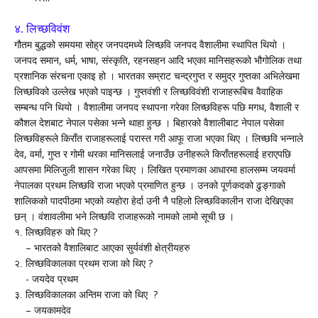
४. लिच्छविवंश
गौतम बुद्धको समयमा सोह्र जनपदमध्ये लिच्छवि जनपद वैशालीमा स्थापित थियो ।
,
,
,
,
जनपद समान
धर्म
भाषा
संस्कृति
रहनसहन आदि भएका मानिसहरूको भौगोलिक तथा
प्रशानिक संरचना एकाइ हो । भारतका सम्राट चन्द्रगुप्‍त र समुद्र गुप्‍तका अभिलेखमा
लिच्छविको उल्लेख भएको पाइन्छ । गुप्‍तवंशी र लिच्छविवंशी राजाहरूबिच वैवाहिक
,
सम्बन्ध पनि थियो । वैशालीमा जनपद स्थापना गरेका लिच्छविहरू पछि मगध
वैशाली र
कौशल देशबाट नेपाल पसेका भन्ने थाहा हुन्छ । बिहारको वैशालीबाट नेपाल पसेका
लिच्छविहरूले किराँत राजाहरूलाई परास्त गरी आफू राजा भएका थिए । लिच्छवि भन्नाले
,
,
देव
वर्मा
गुप्‍त र गोमी थरका मानिसलाई जनाउँछ उनीहरूले किराँतहरूलाई हराएपछि
आपसमा मिलिजुली शासन गरेका थिए । लिखित प्रमाणका आधारमा हालसम्म जयवर्मा
नेपालका प्रथम लिच्छवि राजा भएको प्रमाणित हुन्छ । उनको पूर्णकदको ढुङ्गाको
शालिकको पादपीठमा भएको व्यहोरा हेर्दा उनी नै पहिलो लिच्छविकालीन राजा देखिएका
छन् । वंशावलीमा भने लिच्छवि राजाहरूको नामको लामो सूची छ ।
?
१. लिच्छविहरु को थिए
–
भारतको वैशालिबाट आएका सुर्यवंशी क्षेत्रीयहरु
?
२. लिच्छविकालका प्रथम राजा को थिए
-
जयदेव प्रथम
?
३. लिच्छविकालका अन्तिम राजा को थिए
–
जयकामदेव