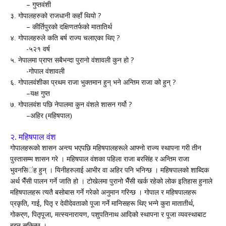
–
गुप्‍तवंशी
?
३. गोपालहरुको राजधानी कहाँ थियो
–
कीर्तिपुरको दक्षिणतर्फको मातातिर्थ
?
४. गोपालहरुले कति बर्ष राज्य चलाएका थिए
-
५२१ वर्ष
?
५. नेपालमा प्राप्‍त सबैभन्दा पुरानो वंशावली कुन हो
-
गोपाल वंशावली
?
६. गोपालवंशीका प्रथम राजा भुक्तमान हुन् भने अन्तिम राजा को हुन्
–
यक्ष गुप्‍त
?
७. गोपालवंश पछि नेपालमा कुन वंशले शासन गर्यो
–
अहिर (महिषपाल)
२.
महिषपाल वंश
गोपालहरूको शासन अन्त्य भएपछि महि
ष
पालहरूले आफ्नो राज्य स्थापना गरी तीन
पुस्तासम्म शासन गरे । महिषपाल वंशका पहिला राजा बरसिंह र अन्तिम राजा
भुवनसि
ं
ह हुन् । यिनीहरुलाई आभीर वा अहिर पनि भनिन्छ । महिषपालको शाब्दिक
अर्थ
भैँसी
पालन गर्ने जाति हो । टोखेलमा पुरानो
भैँसी
खर्क रहेको लोक इतिहास हुनाले
महि
ष
पालहरू त्य
तै
बसोबास गर्ने गरेको अनुमान गरिन्छ । गोपा
ल
र महि
ष
पालहरू
,
,
,
प्रकृति
गाई
पि
तृ
र देवीदेवताको पूजा गर्ने मानिसह
रू
थिए भन्ने कुरा मातातीर्थ
,
,
,
गो
कर्
ण
पि
तृपूजा
मत्स्य
नारायण
पशुपतिनाथ आदिको स्थापना
र
पूजा व्यवस्थाबाट
बु
झ्न
सकिन्छ ।